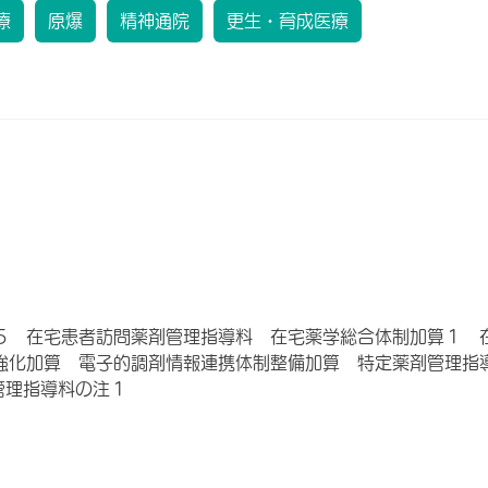
療
原爆
精神通院
更生・育成医療
５ 在宅患者訪問薬剤管理指導料 在宅薬学総合体制加算１ 
強化加算 電子的調剤情報連携体制整備加算 特定薬剤管理指
管理指導料の注１