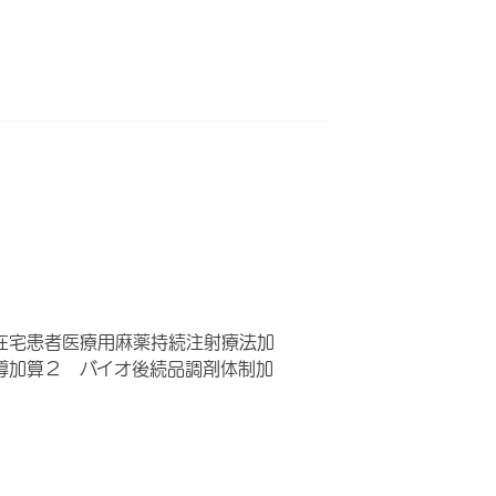
在宅患者医療用麻薬持続注射療法加
導加算２ バイオ後続品調剤体制加