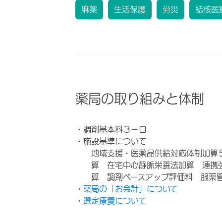
麻薬
生活保護
労災
結核医
薬局の取り組みと体制
・調剤基本料３－ロ
・施設基準について
地域支援・医薬品供給対応体制加算
算 在宅中心静脈栄養法加算 連携
算 調剤ベースアップ評価料 服薬
・
薬局の「お会計」について
・
選定療養について