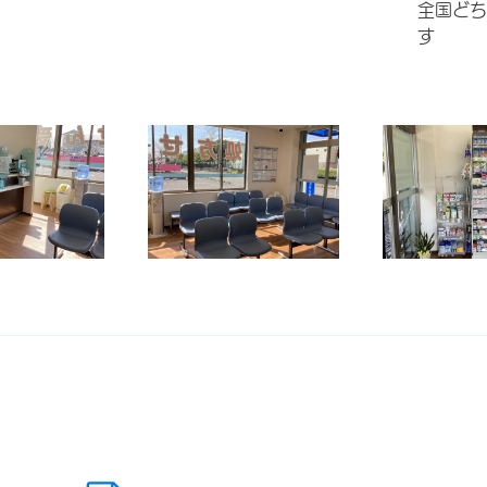
全国どち
す