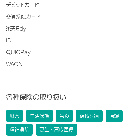
デビットカード
交通系ICカード
楽天Edy
iD
QUICPay
WAON
各種保険の取り扱い
麻薬
生活保護
労災
結核医療
原爆
精神通院
更生・育成医療