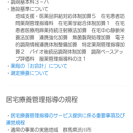
・調剤基本料３－ハ
・施設基準について
地域支援・医薬品供給対応体制加算５ 在宅患者訪
問薬剤管理指導料 在宅薬学総合体制加算１ 在宅
患者医療用麻薬持続注射療法加算 在宅中心静脈栄
養法加算 連携強化加算 無菌製剤処理加算 電子
的調剤情報連携体制整備加算 特定薬剤管理指導加
算２ バイオ後続品調剤体制加算 調剤ベースアッ
プ評価料 服薬管理指導料の注１
・
薬局の「お会計」について
・
選定療養について
居宅療養管理指導の規程
・
居宅療養管理指導のサービス提供に係る重要事項及び
運営規程
・通常の事業の実施地域 群馬県渋川市