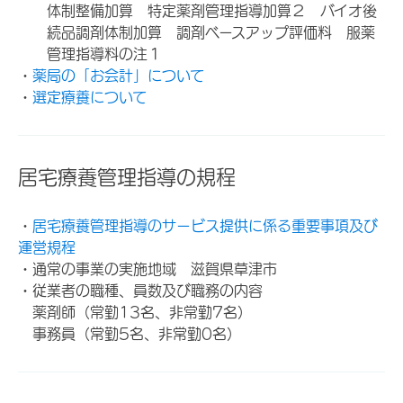
体制整備加算 特定薬剤管理指導加算２ バイオ後
続品調剤体制加算 調剤ベースアップ評価料 服薬
管理指導料の注１
・
薬局の「お会計」について
・
選定療養について
居宅療養管理指導の規程
・
居宅療養管理指導のサービス提供に係る重要事項及び
運営規程
・通常の事業の実施地域 滋賀県草津市
・従業者の職種、員数及び職務の内容
薬剤師（常勤13名、非常勤7名）
事務員（常勤5名、非常勤0名）