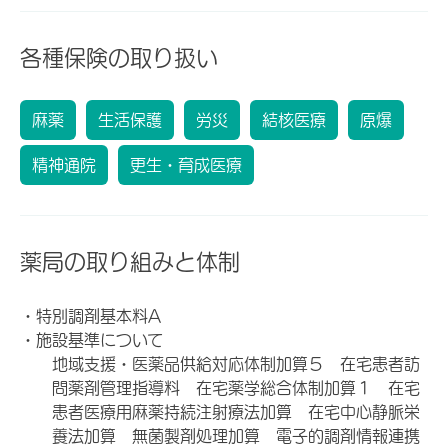
各種保険の取り扱い
麻薬
生活保護
労災
結核医療
原爆
精神通院
更生・育成医療
薬局の取り組みと体制
・特別調剤基本料A
・施設基準について
地域支援・医薬品供給対応体制加算５ 在宅患者訪
問薬剤管理指導料 在宅薬学総合体制加算１ 在宅
患者医療用麻薬持続注射療法加算 在宅中心静脈栄
養法加算 無菌製剤処理加算 電子的調剤情報連携