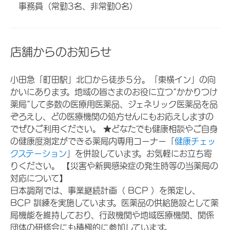
事務員（常勤3名、非常勤0名）
店舗からのお知らせ
小田急「町田駅」北口から徒歩５分。「東横イン」の向
かいにあります。地域の皆さまのお役に立つ“かかりつけ
薬局”して多数の医療用医薬品、ジェネリック医薬品を品
ぞろえし、どの医療機関の処方せんにもお応えしますの
でぜひご利用ください。 ★どなたでも健康相談やご自身
の健康度測定ができる薬局内専用コーナー「
健康チェッ
クステーション
」を併設しています。お気軽にお立ち寄
りください。 【災害や新興感染症の発生時等の当薬局の
対応について】
日本調剤では、事業継続計画（ BCP ）を策定し、
BCP 訓練を実施しています。医薬品の供給施設として薬
局機能を維持しており、行政機関や地域医療機関、関係
団体の研修会にも積極的に参加しています。