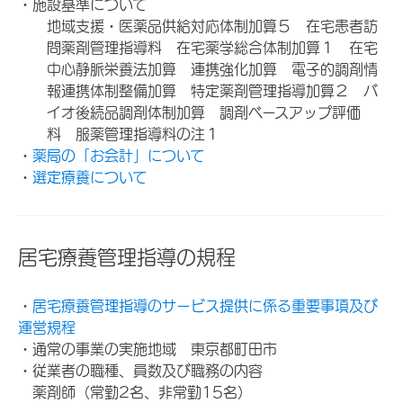
・施設基準について
地域支援・医薬品供給対応体制加算５ 在宅患者訪
問薬剤管理指導料 在宅薬学総合体制加算１ 在宅
中心静脈栄養法加算 連携強化加算 電子的調剤情
報連携体制整備加算 特定薬剤管理指導加算２ バ
イオ後続品調剤体制加算 調剤ベースアップ評価
料 服薬管理指導料の注１
・
薬局の「お会計」について
・
選定療養について
居宅療養管理指導の規程
・
居宅療養管理指導のサービス提供に係る重要事項及び
運営規程
・通常の事業の実施地域 東京都町田市
・従業者の職種、員数及び職務の内容
薬剤師（常勤2名、非常勤15名）