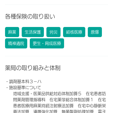
各種保険の取り扱い
麻薬
生活保護
労災
結核医療
原爆
精神通院
更生・育成医療
薬局の取り組みと体制
・調剤基本料３－ハ
・施設基準について
地域支援・医薬品供給対応体制加算５ 在宅患者訪
問薬剤管理指導料 在宅薬学総合体制加算１ 在宅
患者医療用麻薬持続注射療法加算 在宅中心静脈栄
養法加算 連携強化加算 無菌製剤処理加算 電子