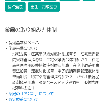
精神通院
更生・育成医療
薬局の取り組みと体制
・調剤基本料３－ハ
・施設基準について
地域支援・医薬品供給対応体制加算５ 在宅患者訪
問薬剤管理指導料 在宅薬学総合体制加算１ 在宅
患者医療用麻薬持続注射療法加算 在宅中心静脈栄
養法加算 連携強化加算 電子的調剤情報連携体制
整備加算 特定薬剤管理指導加算２ バイオ後続品
調剤体制加算 調剤ベースアップ評価料 服薬管理
指導料の注１
・
薬局の「お会計」について
・
選定療養について