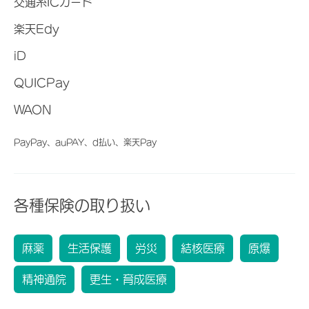
交通系ICカード
楽天Edy
iD
QUICPay
WAON
PayPay、auPAY、d払い、楽天Pay
各種保険の取り扱い
麻薬
生活保護
労災
結核医療
原爆
精神通院
更生・育成医療