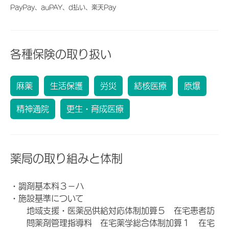
PayPay、auPAY、d払い、楽天Pay
各種保険の取り扱い
麻薬
生活保護
労災
結核医療
原爆
精神通院
更生・育成医療
薬局の取り組みと体制
・調剤基本料３－ハ
・施設基準について
地域支援・医薬品供給対応体制加算５ 在宅患者訪
問薬剤管理指導料 在宅薬学総合体制加算１ 在宅