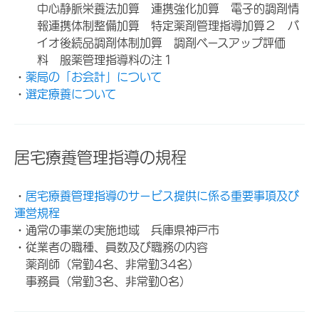
中心静脈栄養法加算 連携強化加算 電子的調剤情
報連携体制整備加算 特定薬剤管理指導加算２ バ
イオ後続品調剤体制加算 調剤ベースアップ評価
料 服薬管理指導料の注１
・
薬局の「お会計」について
・
選定療養について
居宅療養管理指導の規程
・
居宅療養管理指導のサービス提供に係る重要事項及び
運営規程
・通常の事業の実施地域 兵庫県神戸市
・従業者の職種、員数及び職務の内容
薬剤師（常勤4名、非常勤34名）
事務員（常勤3名、非常勤0名）