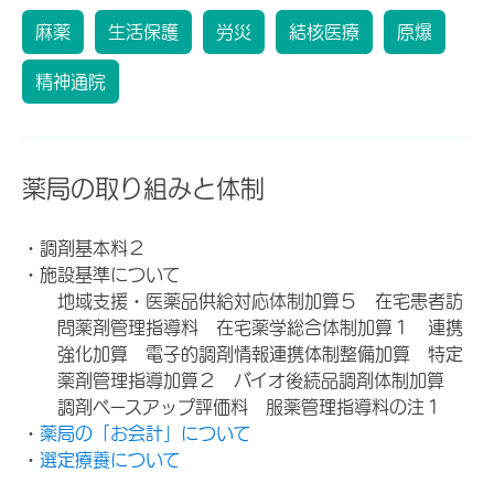
麻薬
生活保護
労災
結核医療
原爆
精神通院
薬局の取り組みと体制
・調剤基本料２
・施設基準について
地域支援・医薬品供給対応体制加算５ 在宅患者訪
問薬剤管理指導料 在宅薬学総合体制加算１ 連携
強化加算 電子的調剤情報連携体制整備加算 特定
薬剤管理指導加算２ バイオ後続品調剤体制加算
調剤ベースアップ評価料 服薬管理指導料の注１
・
薬局の「お会計」について
・
選定療養について