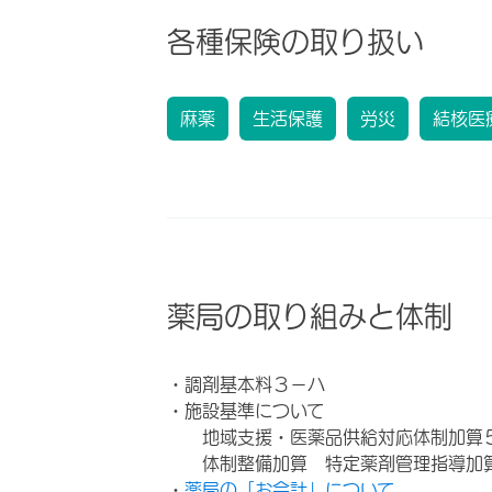
各種保険の取り扱い
麻薬
生活保護
労災
結核医
薬局の取り組みと体制
・調剤基本料３－ハ
・施設基準について
地域支援・医薬品供給対応体制加算
体制整備加算 特定薬剤管理指導加
・
薬局の「お会計」について