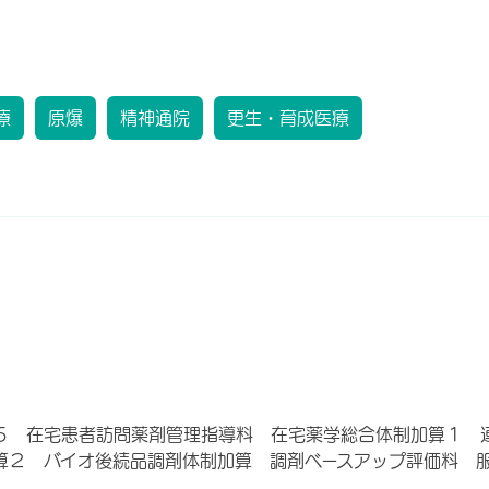
療
原爆
精神通院
更生・育成医療
５ 在宅患者訪問薬剤管理指導料 在宅薬学総合体制加算１ 
算２ バイオ後続品調剤体制加算 調剤ベースアップ評価料 