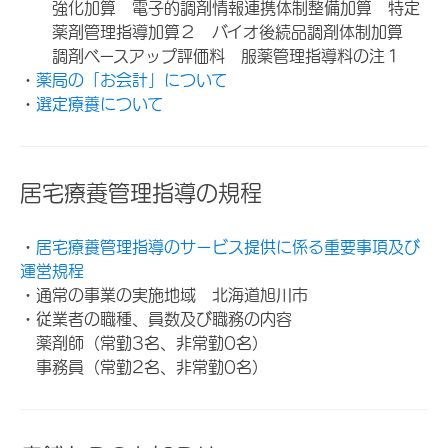
強化加算 電子的調剤情報連携体制整備加算 特定
薬剤管理指導加算２ バイオ後続品調剤体制加算
調剤ベースアップ評価料 服薬管理指導料の注１
・
薬局の「お会計」について
・
選定療養について
居宅療養管理指導の規程
・
居宅療養管理指導のサービス提供に係る重要事項及び
運営規程
・通常の事業の実施地域 北海道旭川市
・従業者の職種、員数及び職務の内容
薬剤師（常勤3名、非常勤0名）
事務員（常勤2名、非常勤0名）