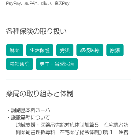
PayPay、auPAY、d払い、楽天Pay
各種保険の取り扱い
麻薬
生活保護
労災
結核医療
原爆
精神通院
更生・育成医療
薬局の取り組みと体制
・調剤基本料３－ハ
・施設基準について
地域支援・医薬品供給対応体制加算５ 在宅患者訪
問薬剤管理指導料 在宅薬学総合体制加算１ 連携