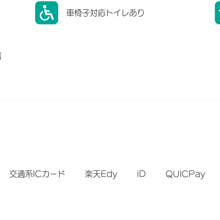
車椅子対応トイレあり
器
）
交通系ICカード
楽天Edy
iD
QUICPay