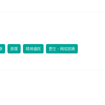
療
原爆
精神通院
更生・育成医療