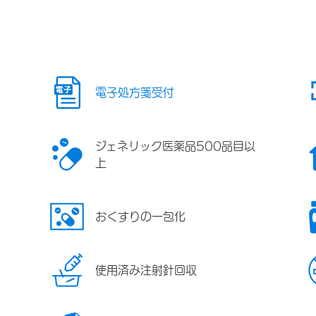
電子処方箋受付
ジェネリック医薬品500品目以
上
おくすりの一包化
使用済み注射針回収