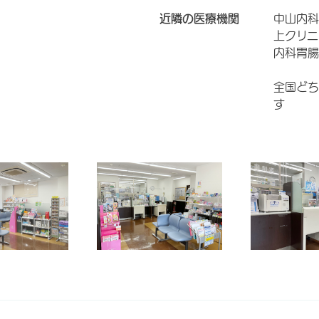
近隣の医療機関
中山内科
上クリニ
内科胃腸
全国どち
す