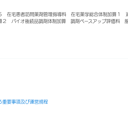
５ 在宅患者訪問薬剤管理指導料 在宅薬学総合体制加算１ 
算２ バイオ後続品調剤体制加算 調剤ベースアップ評価料 
る重要事項及び運営規程