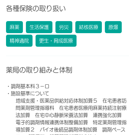
各種保険の取り扱い
麻薬
生活保護
労災
結核医療
原爆
精神通院
更生・育成医療
薬局の取り組みと体制
・調剤基本料３－ロ
・施設基準について
地域支援・医薬品供給対応体制加算５ 在宅患者訪
問薬剤管理指導料 在宅患者医療用麻薬持続注射療
法加算 在宅中心静脈栄養法加算 連携強化加算
電子的調剤情報連携体制整備加算 特定薬剤管理指
導加算２ バイオ後続品調剤体制加算 調剤ベース