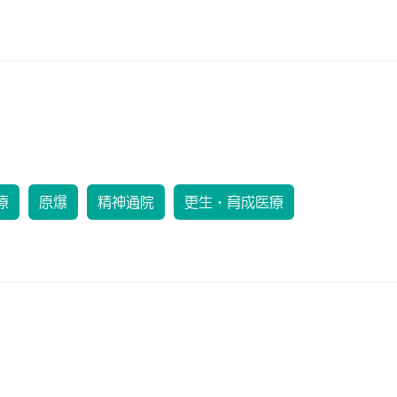
療
原爆
精神通院
更生・育成医療