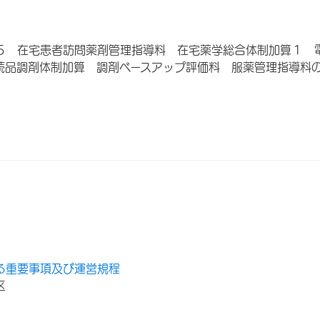
５ 在宅患者訪問薬剤管理指導料 在宅薬学総合体制加算１
続品調剤体制加算 調剤ベースアップ評価料 服薬管理指導料
る重要事項及び運営規程
区