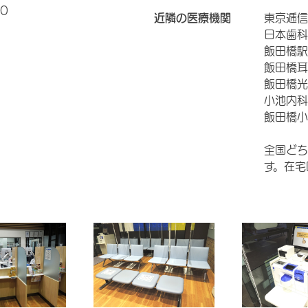
0
近隣の医療機関
東京逓信
日本歯科
飯田橋駅
飯田橋耳
飯田橋光
小池内科
飯田橋小
全国どち
す。在宅