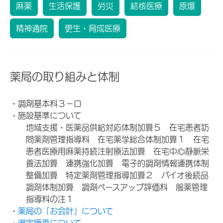
麻薬
生活保護
労災
結核医療
原爆
精神通院
更生・育成医療
薬局の取り組みと体制
・調剤基本料３－ロ
・施設基準について
地域支援・医薬品供給対応体制加算５ 在宅患者訪
問薬剤管理指導料 在宅薬学総合体制加算１ 在宅
患者医療用麻薬持続注射療法加算 在宅中心静脈栄
養法加算 連携強化加算 電子的調剤情報連携体制
整備加算 特定薬剤管理指導加算２ バイオ後続品
調剤体制加算 調剤ベースアップ評価料 服薬管理
指導料の注１
・
薬局の「お会計」について
・
選定療養について