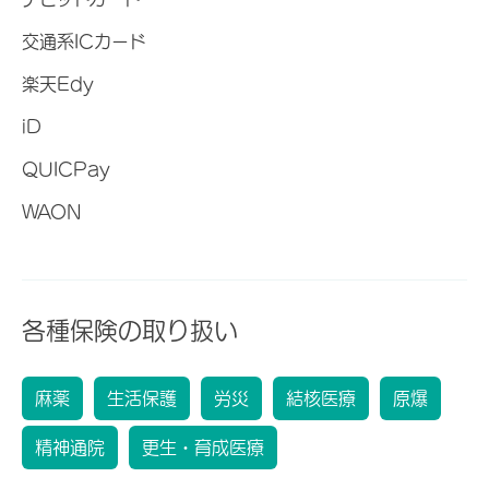
交通系ICカード
楽天Edy
iD
QUICPay
WAON
各種保険の取り扱い
麻薬
生活保護
労災
結核医療
原爆
精神通院
更生・育成医療