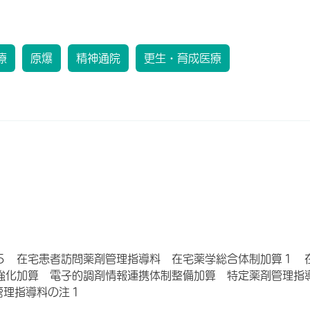
療
原爆
精神通院
更生・育成医療
５ 在宅患者訪問薬剤管理指導料 在宅薬学総合体制加算１ 
強化加算 電子的調剤情報連携体制整備加算 特定薬剤管理指
管理指導料の注１