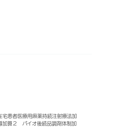
在宅患者医療用麻薬持続注射療法加
導加算２ バイオ後続品調剤体制加