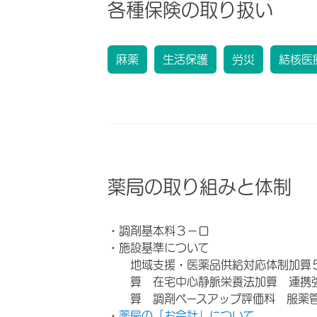
各種保険の取り扱い
麻薬
生活保護
労災
結核医
薬局の取り組みと体制
・調剤基本料３－ロ
・施設基準について
地域支援・医薬品供給対応体制加算
算 在宅中心静脈栄養法加算 連携
算 調剤ベースアップ評価料 服薬
・
薬局の「お会計」について