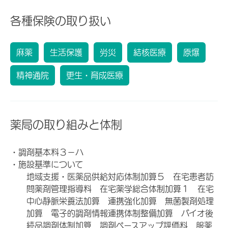
各種保険の取り扱い
麻薬
生活保護
労災
結核医療
原爆
精神通院
更生・育成医療
薬局の取り組みと体制
・調剤基本料３－ハ
・施設基準について
地域支援・医薬品供給対応体制加算５ 在宅患者訪
問薬剤管理指導料 在宅薬学総合体制加算１ 在宅
中心静脈栄養法加算 連携強化加算 無菌製剤処理
加算 電子的調剤情報連携体制整備加算 バイオ後
続品調剤体制加算 調剤ベースアップ評価料 服薬