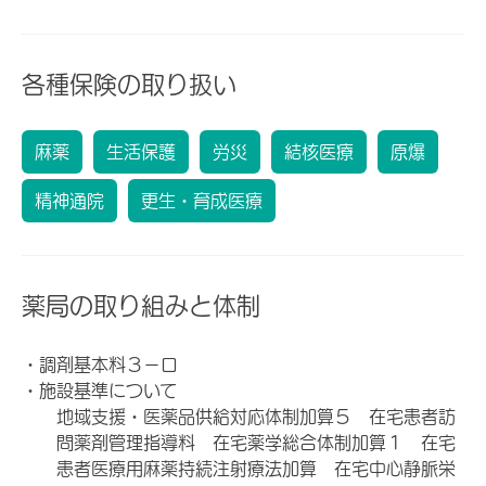
各種保険の取り扱い
麻薬
生活保護
労災
結核医療
原爆
精神通院
更生・育成医療
薬局の取り組みと体制
・調剤基本料３－ロ
・施設基準について
地域支援・医薬品供給対応体制加算５ 在宅患者訪
問薬剤管理指導料 在宅薬学総合体制加算１ 在宅
患者医療用麻薬持続注射療法加算 在宅中心静脈栄