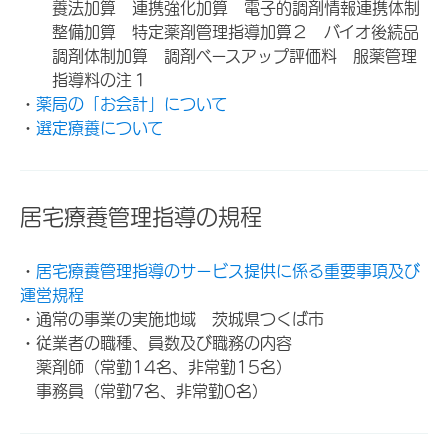
養法加算 連携強化加算 電子的調剤情報連携体制
整備加算 特定薬剤管理指導加算２ バイオ後続品
調剤体制加算 調剤ベースアップ評価料 服薬管理
指導料の注１
・
薬局の「お会計」について
・
選定療養について
居宅療養管理指導の規程
・
居宅療養管理指導のサービス提供に係る重要事項及び
運営規程
・通常の事業の実施地域 茨城県つくば市
・従業者の職種、員数及び職務の内容
薬剤師（常勤14名、非常勤15名）
事務員（常勤7名、非常勤0名）