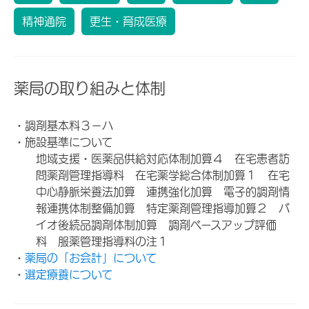
精神通院
更生・育成医療
薬局の取り組みと体制
・調剤基本料３－ハ
・施設基準について
地域支援・医薬品供給対応体制加算４ 在宅患者訪
問薬剤管理指導料 在宅薬学総合体制加算１ 在宅
中心静脈栄養法加算 連携強化加算 電子的調剤情
報連携体制整備加算 特定薬剤管理指導加算２ バ
イオ後続品調剤体制加算 調剤ベースアップ評価
料 服薬管理指導料の注１
・
薬局の「お会計」について
・
選定療養について