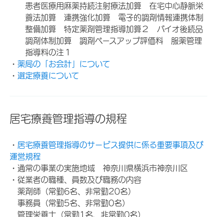
患者医療用麻薬持続注射療法加算 在宅中心静脈栄
養法加算 連携強化加算 電子的調剤情報連携体制
整備加算 特定薬剤管理指導加算２ バイオ後続品
調剤体制加算 調剤ベースアップ評価料 服薬管理
指導料の注１
・
薬局の「お会計」について
・
選定療養について
居宅療養管理指導の規程
・
居宅療養管理指導のサービス提供に係る重要事項及び
運営規程
・通常の事業の実施地域 神奈川県横浜市神奈川区
・従業者の職種、員数及び職務の内容
薬剤師（常勤6名、非常勤20名）
事務員（常勤5名、非常勤0名）
管理栄養士（常勤1名、非常勤0名）