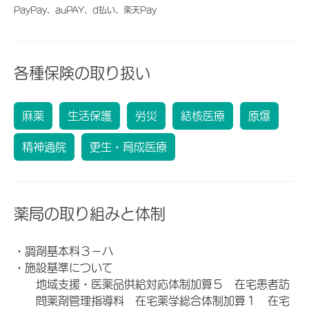
PayPay、auPAY、d払い、楽天Pay
各種保険の取り扱い
麻薬
生活保護
労災
結核医療
原爆
精神通院
更生・育成医療
薬局の取り組みと体制
・調剤基本料３－ハ
・施設基準について
地域支援・医薬品供給対応体制加算５ 在宅患者訪
問薬剤管理指導料 在宅薬学総合体制加算１ 在宅