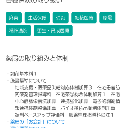
麻薬
生活保護
労災
結核医療
原爆
精神通院
更生・育成医療
薬局の取り組みと体制
・調剤基本料１
・施設基準について
地域支援・医薬品供給対応体制加算３ 在宅患者訪
問薬剤管理指導料 在宅薬学総合体制加算１ 在宅
中心静脈栄養法加算 連携強化加算 電子的調剤情
報連携体制整備加算 バイオ後続品調剤体制加算
調剤ベースアップ評価料 服薬管理指導料の注１
・
薬局の「お会計」について