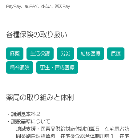
PayPay、auPAY、d払い、楽天Pay
各種保険の取り扱い
麻薬
生活保護
労災
結核医療
原爆
精神通院
更生・育成医療
薬局の取り組みと体制
・調剤基本料２
・施設基準について
地域支援・医薬品供給対応体制加算５ 在宅患者訪
問薬剤管理指導料 在宅薬学総合体制加算１ 在宅