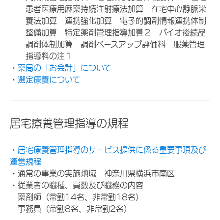
患者医療用麻薬持続注射療法加算 在宅中心静脈栄
養法加算 連携強化加算 電子的調剤情報連携体制
整備加算 特定薬剤管理指導加算２ バイオ後続品
調剤体制加算 調剤ベースアップ評価料 服薬管理
指導料の注１
・
薬局の「お会計」について
・
選定療養について
居宅療養管理指導の規程
・
居宅療養管理指導のサービス提供に係る重要事項及び
運営規程
・通常の事業の実施地域 神奈川県横浜市南区
・従業者の職種、員数及び職務の内容
薬剤師（常勤14名、非常勤18名）
事務員（常勤8名、非常勤2名）