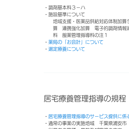
・調剤基本料３－ハ
・施設基準について
地域支援・医薬品供給対応体制加算
算 連携強化加算 電子的調剤情報
料 服薬管理指導料の注１
・
薬局の「お会計」について
・
選定療養について
居宅療養管理指導の規程
・
居宅療養管理指導のサービス提供に係
・通常の事業の実施地域 千葉県浦安市