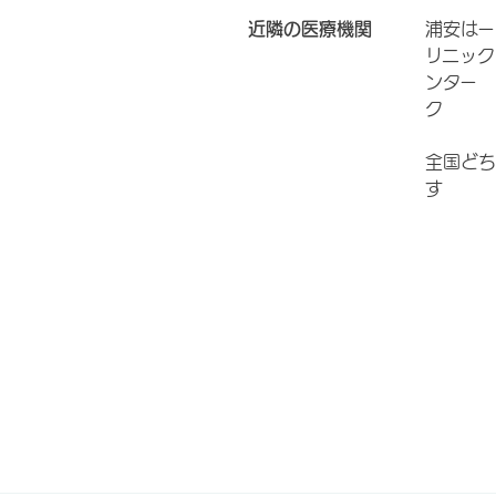
近隣の医療機関
浦安はー
リニック
ンター 
ク
全国どち
す