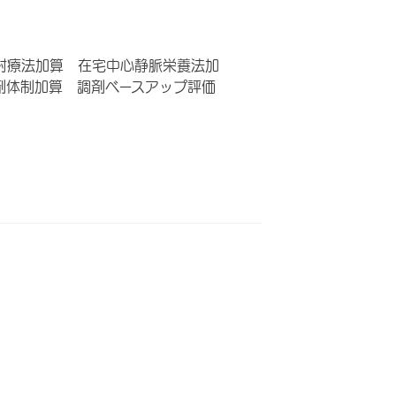
射療法加算 在宅中心静脈栄養法加
剤体制加算 調剤ベースアップ評価