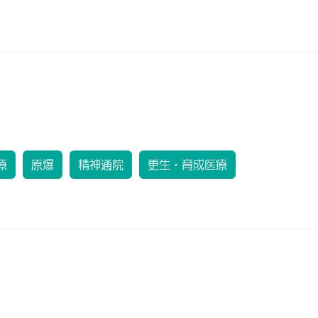
療
原爆
精神通院
更生・育成医療