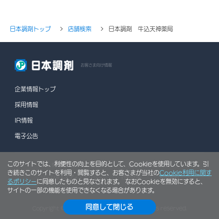
日本調剤トップ
店舗検索
日本調剤 牛込天神薬局
お客さま向け情報
企業情報トップ
採用情報
IR情報
電子公告
このサイトでは、利便性の向上を目的として、Cookieを使用しています。引
情報セキュリティポリシー
個人情報保護方針
き続きこのサイトを利用・閲覧すると、お客さまが当社の
Cookie利用に関す
ソーシャルメディアポリシー
行動計画
利用規約
るポリシー
に同意したものと見なされます。 なおCookieを無効にすると、
サイトの一部の機能を使用できなくなる場合があります。
サイトマップ
同意して閉じる
Copyright © NIHON CHOUZAI Co., Ltd. All rights reserved.