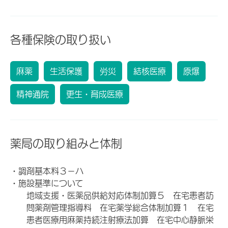
各種保険の取り扱い
麻薬
生活保護
労災
結核医療
原爆
精神通院
更生・育成医療
薬局の取り組みと体制
・調剤基本料３－ハ
・施設基準について
地域支援・医薬品供給対応体制加算５ 在宅患者訪
問薬剤管理指導料 在宅薬学総合体制加算１ 在宅
患者医療用麻薬持続注射療法加算 在宅中心静脈栄