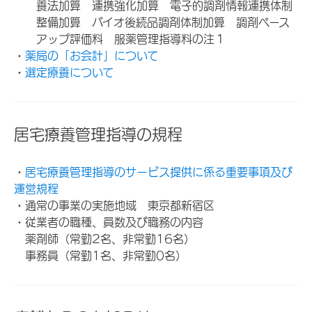
養法加算 連携強化加算 電子的調剤情報連携体制
整備加算 バイオ後続品調剤体制加算 調剤ベース
アップ評価料 服薬管理指導料の注１
・
薬局の「お会計」について
・
選定療養について
居宅療養管理指導の規程
・
居宅療養管理指導のサービス提供に係る重要事項及び
運営規程
・通常の事業の実施地域 東京都新宿区
・従業者の職種、員数及び職務の内容
薬剤師（常勤2名、非常勤16名）
事務員（常勤1名、非常勤0名）