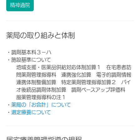
精神通院
薬局の取り組みと体制
・調剤基本料３－ハ
・施設基準について
地域支援・医薬品供給対応体制加算１ 在宅患者訪
問薬剤管理指導料 連携強化加算 電子的調剤情報
連携体制整備加算 特定薬剤管理指導加算２ バイ
オ後続品調剤体制加算 調剤ベースアップ評価料
服薬管理指導料の注１
・
薬局の「お会計」について
・
選定療養について
居宅療養管理指導の規程