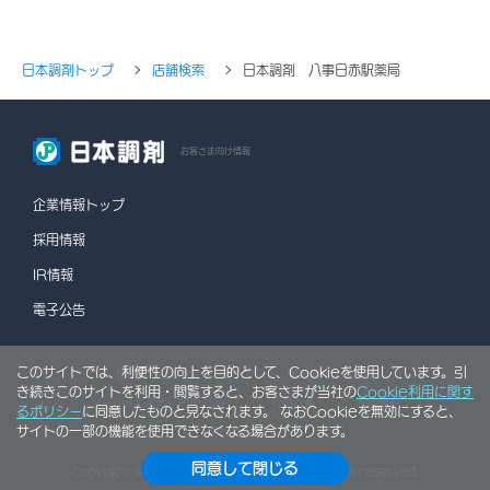
日本調剤トップ
店舗検索
日本調剤 八事日赤駅薬局
お客さま向け情報
企業情報トップ
採用情報
IR情報
電子公告
このサイトでは、利便性の向上を目的として、Cookieを使用しています。引
情報セキュリティポリシー
個人情報保護方針
き続きこのサイトを利用・閲覧すると、お客さまが当社の
Cookie利用に関す
ソーシャルメディアポリシー
行動計画
利用規約
るポリシー
に同意したものと見なされます。 なおCookieを無効にすると、
サイトの一部の機能を使用できなくなる場合があります。
サイトマップ
同意して閉じる
Copyright © NIHON CHOUZAI Co., Ltd. All rights reserved.