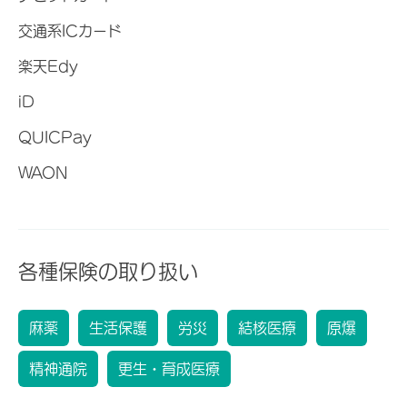
交通系ICカード
楽天Edy
iD
QUICPay
WAON
各種保険の取り扱い
麻薬
生活保護
労災
結核医療
原爆
精神通院
更生・育成医療