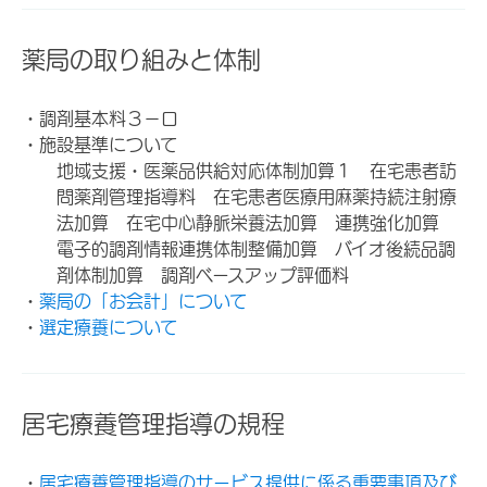
薬局の取り組みと体制
・調剤基本料３－ロ
・施設基準について
地域支援・医薬品供給対応体制加算１ 在宅患者訪
問薬剤管理指導料 在宅患者医療用麻薬持続注射療
法加算 在宅中心静脈栄養法加算 連携強化加算
電子的調剤情報連携体制整備加算 バイオ後続品調
剤体制加算 調剤ベースアップ評価料
・
薬局の「お会計」について
・
選定療養について
居宅療養管理指導の規程
・
居宅療養管理指導のサービス提供に係る重要事項及び