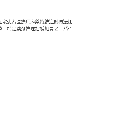
在宅患者医療用麻薬持続注射療法加
算 特定薬剤管理指導加算２ バイ