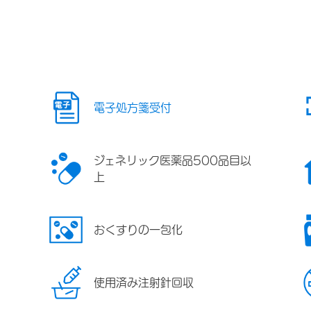
電子処方箋受付
ジェネリック医薬品500品目以
上
おくすりの一包化
使用済み注射針回収