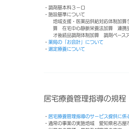
・調剤基本料３－ロ
・施設基準について
地域支援・医薬品供給対応体制加算
算 在宅中心静脈栄養法加算 連携
オ後続品調剤体制加算 調剤ベース
・
薬局の「お会計」について
・
選定療養について
居宅療養管理指導の規程
・
居宅療養管理指導のサービス提供に係
・通常の事業の実施地域 愛知県名古屋