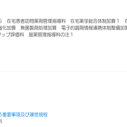
５ 在宅患者訪問薬剤管理指導料 在宅薬学総合体制加算１ 
強化加算 無菌製剤処理加算 電子的調剤情報連携体制整備加
アップ評価料 服薬管理指導料の注１
る重要事項及び運営規程
市