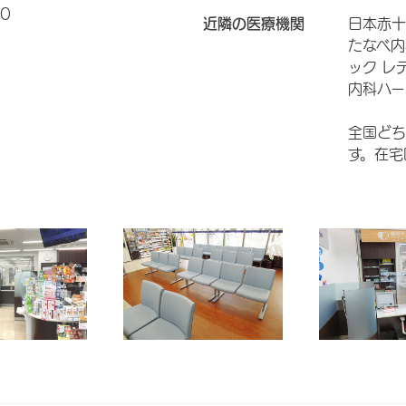
0
近隣の医療機関
日本赤十
たなべ内
ック レ
内科ハー
全国どち
す。在宅