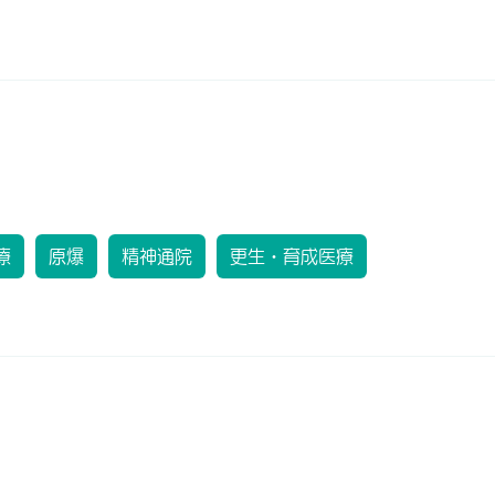
療
原爆
精神通院
更生・育成医療