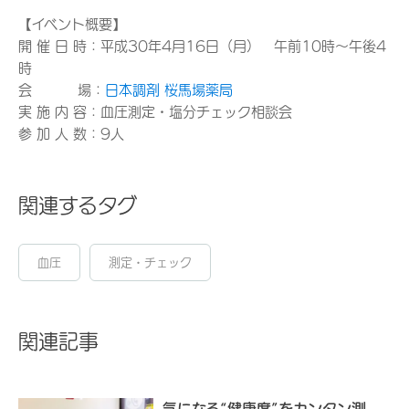
【イベント概要】
開 催 日 時：平成30年4月16日（月） 午前10時～午後4
時
会 場：
日本調剤 桜馬場薬局
実 施 内 容：血圧測定・塩分チェック相談会
参 加 人 数：9人
関連するタグ
血圧
測定・チェック
関連記事