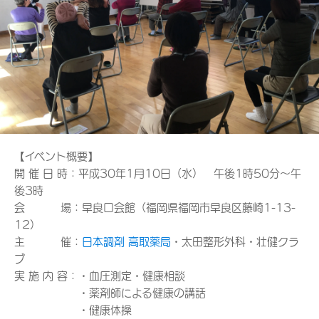
【イベント概要】
開 催 日 時：平成30年1月10日（水） 午後1時50分～午
後3時
会 場：早良口会館（福岡県福岡市早良区藤崎1-13-
12）
主 催：
日本調剤 高取薬局
・太田整形外科・壮健クラ
ブ
実 施 内 容：・血圧測定・健康相談
・薬剤師による健康の講話
・健康体操