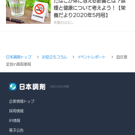
たばこが体に与える影響とは？禁
煙と健康について考えよう！【栄
養だより2020年5月号】
栄養のはなし
日本調剤トップ
お役立ちコラム
イベントレポート
血圧測
定会in高取薬局
お客さま向け情報
企業情報トップ
採用情報
IR情報
電子公告