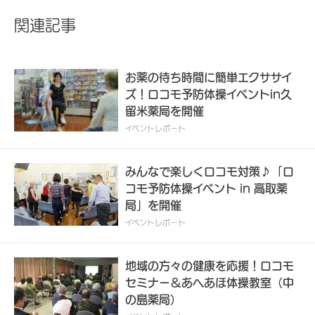
関連記事
お薬の待ち時間に簡単エクササイ
ズ！ロコモ予防体操イベントin久
留米薬局を開催
イベントレポート
みんなで楽しくロコモ対策♪「ロ
コモ予防体操イベント in 高取薬
局」を開催
イベントレポート
地域の方々の健康を応援！ロコモ
セミナー＆あへあほ体操教室（中
の島薬局）