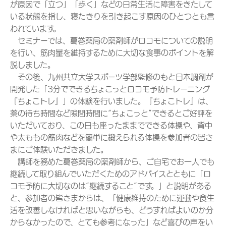
が原因で「立つ」「歩く」などの日常生活に障害をきたして
いる状態を指し、寝たきりを引き起こす原因のひとつとも言
われています。
セミナーでは、葛巻薬局の薬剤師がロコモについての説明
を行い、筋肉量を維持するために大切な食事のポイントを解
説しました。
その後、九州共立大学スポーツ学部監修のもと日本調剤が
開発した「3分でできるちょこっとロコモ予防トレーニング
『ちょこトレ』」の体験を行いました。『ちょこトレ』は、
薬の待ち時間など隙間時間に“ちょこっと”できるとご好評を
いただいており、この日も座ったままでできる体操や、背中
や太ももの筋肉などを簡単に鍛えられる体操を参加者の皆さ
まにご体験いただきました。
講師を務めた葛巻薬局の薬剤師から、ご自宅でお一人でも
継続して取り組んでいただくためのアドバイスとともに「ロ
コモ予防に大切なのは“継続すること”です。」と説明がある
と、参加者の皆さまからは、「健康維持のために運動や食生
活を改善しなければと思いながらも、どうすればよいのか分
からなかったので、とても参考になった」など喜びの声をい