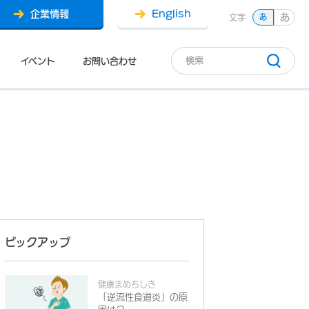
企業情報
English
あ
文字
あ
イベント
お問い合わせ
ピックアップ
健康まめちしき
「逆流性食道炎」の原