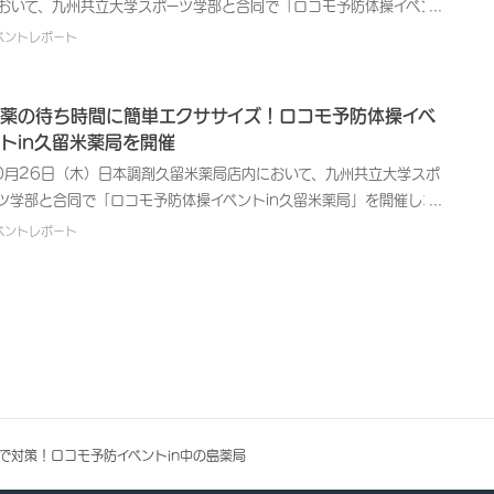
おいて、九州共立大学スポーツ学部と合同で「ロコモ予防体操イベン
害をきたしている状態を指し、寝たきりを引き起こす原因のひとつと
 in 高取薬局」を開催しました。
ベントレポート
言われています。 セミナーでは、葛巻薬局の薬剤師がロコモについ
の説明を行い、筋肉量を維持するために大切な食事のポイントを解説
ました。 その後、九州共立大学スポーツ学部監修のもと日本調剤が
薬の待ち時間に簡単エクササイズ！ロコモ予防体操イベ
発した「3分でできるちょこっとロコモ予防トレーニング『ちょこト
トin久留米薬局を開催
』」の体験を行いました。『ちょこトレ』は、薬の待ち時間など隙間
0月26日（木）日本調剤久留米薬局店内において、九州共立大学スポ
間に“ちょこっと”できるとご好評をいただいており、この日も座った
ツ学部と合同で「ロコモ予防体操イベントin久留米薬局」を開催しま
までできる体操や、背中や太ももの筋肉などを簡単に鍛えられる体操
た。
ベントレポート
参加者の皆さまにご体験いただきました。 講師を務めた葛巻薬局の
剤師から、ご自宅でお一人でも継続して取り組んでいただくためのア
バイスとともに「ロコモ予防に大切なのは“継続すること”です。」と説
があると、参加者の皆さまからは、「健康維持のために運動や食生活
改善しなければと思いながらも、どうすればよいのか分からなかった
で、とても参考になった」など喜びの声をいただきました。 日本調
では、医療サービスを提供する企業として、今後も地域の皆さまへお
や健康管理に関する情報提供の機会を積極的に設けていきます。 【イ
ント概要】開 催 日 時：平成30年7月18日（水） 会 場：日
で対策！ロコモ予防イベントin中の島薬局
調剤 葛巻薬局実 施 内 容：ロコモ予防イベント参 加 人 数：７人