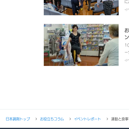
に
障
ト
イ
も
て
し
お
開
ン
レ
1
時
ー
ま
し
イ
を
薬
ド
明
を
の
剤
薬
ベ
日本調剤トップ
お役立ちコラム
イベントレポート
運動と食事
本