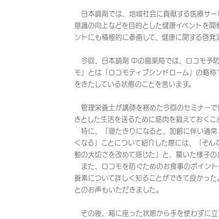
日本調剤では、地域社会に貢献する医療サー
意識の向上などを目的とした健康イベントを開
ントにも積極的に参画して、健康に関する啓発
今回、日本調剤 中の島薬局では、ロコモ予防
モ」とは「ロコモティブシンドローム」の略称
をきたしている状態のことを言います。
管理栄養士が講師を務めた今回のセミナーで
きとした生活を送るために筋肉を鍛えておくこ
特に、「寝たきりになると、加齢に伴い通常1
くなる」ことについて紹介した際には、「そん
動の大切さを改めて感じた」と、驚いた様子の
また、ロコモを防ぐためのお食事のポイント
養素について詳しく知ることができて良かった
とのお声もいただきました。
その後、箱に座った状態から手を使わずに立ち