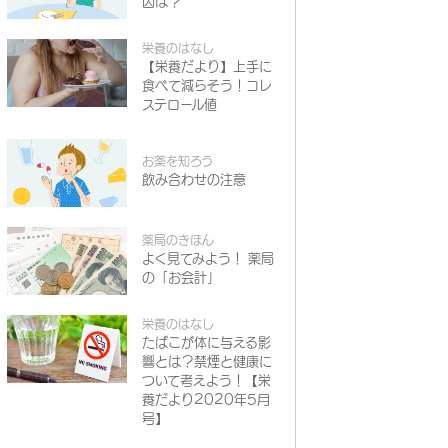
因は？
栄養のはなし
【栄養だより】上手に
食べて減らそう！コレ
ステロール値
お薬を知ろう
飲み合わせの注意
薬局のきほん
よく見てみよう！ 薬局
の「お会計」
栄養のはなし
たばこが体に与える影
響とは？禁煙と健康に
ついて考えよう！【栄
養だより2020年5月
号】