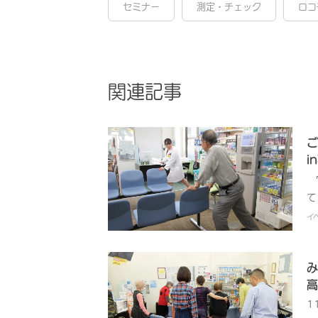
セミナー
測定・チェック
ロコ
関連記事
ご
i
7
て
に
イ
持
ま
に
み
調
高
い
1
節