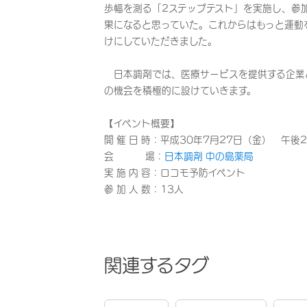
歩幅を測る「2ステップテスト」を実施し、参
果になると思っていた。これからはもっと運動
けにしていただきました。
日本調剤では、医療サービスを提供する企業
の機会を積極的に設けていきます。
【イベント概要】
開 催 日 時：平成30年7月27日（金） 午後
会 場：
日本調剤 中の島薬局
実 施 内 容：ロコモ予防イベント
参 加 人 数：13人
関連するタグ