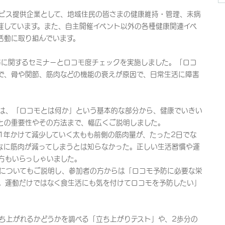
ビス提供企業として、地域住民の皆さまの健康維持・管理、未病
催しています。また、自主開催イベント以外の各種健康関連イベ
活動に取り組んでいます。
に関するセミナーとロコモ度チェックを実施しました。「ロコ
で、骨や関節、筋肉などの機能の衰えが原因で、日常生活に障害
は、「ロコモとは何か」という基本的な部分から、健康でいきい
との重要性やその方法まで、幅広くご説明しました。
年かけて減少していく太もも前側の筋肉量が、たった2日でな
なに筋肉が減ってしまうとは知らなかった。正しい生活習慣や運
方もいらっしゃいました。
についてもご説明し、参加者の方からは「ロコモ予防に必要な栄
。運動だけではなく食生活にも気を付けてロコモを予防したい」
上がれるかどうかを調べる「立ち上がりテスト」や、2歩分の