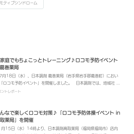
モティブシンドローム
家庭でもちょこっとトレーニング♪ロコモ予防イベント
n葛巻薬局
月18日（水）、日本調剤 葛巻薬局（岩手県岩手郡葛巻町）におい
「ロコモ予防イベント」を開催しました。 日本調剤では、地域社会
貢献する医療サービス提供企業として、地域住民の皆さまの健康維
ベントレポート
・管理、未病意識の向上などを目的とした健康イベントを開催してい
す。また、自主開催イベント以外の各種健康関連イベントにも積極的
参画して、健康に関する啓発活動に取り組んでいます。 今回、日本
んなで楽しくロコモ対策♪「ロコモ予防体操イベント in
剤 葛巻薬局では、“ロコモ”を予防するためのセミナーと体操教室を行
取薬局」を開催
ました。ロコモとは、ロコモティブシンドロームの通称で、骨や関
1月15日（水）14時より、日本調剤高取薬局（福岡県福岡市）店内
、筋肉などの機能の衰えが原因で「立つ」「歩く」などの日常生活に